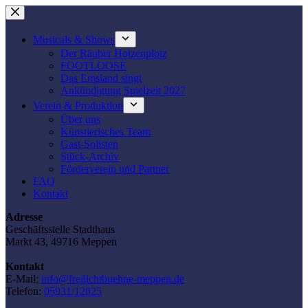
Zum
Inhalt
springen
Musicals & Shows
Der Räuber Hotzenplotz
FOOTLOOSE
Das Emsland singt
Ankündigung Spielzeit 2027
Verein & Produktion
Über uns
Künstlerisches Team
Gast-Solisten
Stück-Archiv
Förderverein und Partner
FAQ
Kontakt
Adresse
Geschäftsstelle Stadthaus
Markt 43, 49716 Meppen
Kontakt
E-Mail:
info@freilichtbuehne-meppen.de
Telefon:
05931/12825