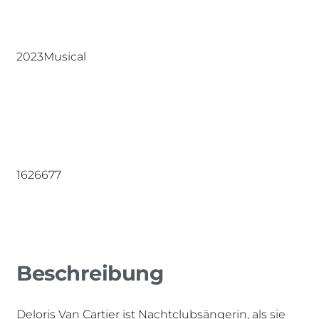
Spielzeit
Genre
2023
Musical
Anzahl Aufführungen
Zuschauer
16
26677
Beschreibung
Deloris Van Cartier ist Nachtclubsängerin, als sie