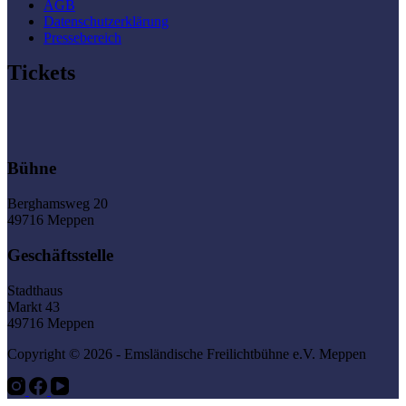
AGB
Datenschutzerklärung
Pressebereich
Tickets
Bühne
Berghamsweg 20
49716 Meppen
Geschäftsstelle
Stadthaus
Markt 43
49716 Meppen
Copyright © 2026 - Emsländische Freilichtbühne e.V. Meppen