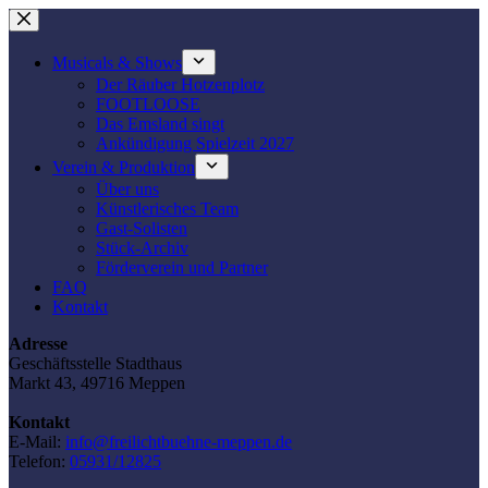
Zum
Inhalt
springen
Musicals & Shows
Der Räuber Hotzenplotz
FOOTLOOSE
Das Emsland singt
Ankündigung Spielzeit 2027
Verein & Produktion
Über uns
Künstlerisches Team
Gast-Solisten
Stück-Archiv
Förderverein und Partner
FAQ
Kontakt
Adresse
Geschäftsstelle Stadthaus
Markt 43, 49716 Meppen
Kontakt
E-Mail:
info@freilichtbuehne-meppen.de
Telefon:
05931/12825