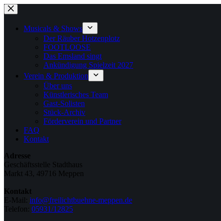
Zum
Inhalt
springen
Musicals & Shows
Der Räuber Hotzenplotz
FOOTLOOSE
Das Emsland singt
Ankündigung Spielzeit 2027
Verein & Produktion
Über uns
Künstlerisches Team
Gast-Solisten
Stück-Archiv
Förderverein und Partner
FAQ
Kontakt
Adresse
Geschäftsstelle Stadthaus
Markt 43, 49716 Meppen
Kontakt
E-Mail:
info@freilichtbuehne-meppen.de
Telefon:
05931/12825