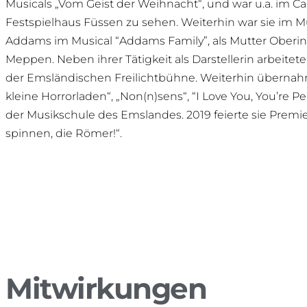
Musicals „Vom Geist der Weihnacht“, und war u.a. im 
Festspielhaus Füssen zu sehen. Weiterhin war sie im M
Addams im Musical “Addams Family”, als Mutter Oberin in
Meppen. Neben ihrer Tätigkeit als Darstellerin arbeitete
der Emsländischen Freilichtbühne. Weiterhin übernahm 
kleine Horrorladen“, „Non(n)sens“, “I Love You, You’re
der Musikschule des Emslandes. 2019 feierte sie Premi
spinnen, die Römer!“.
Mitwirkungen